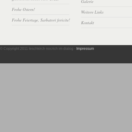
Galerie
Frohe Ostern!
Weitere Links
Frohe Feiertage, Sarbatori fericite!
Kontakt
© Copyright 2011 leschkirch nocrich im dialog -
Impressum