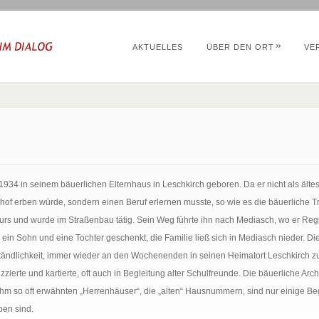
»
AKTUELLES
ÜBER DEN ORT
VE
34 in seinem bäuerlichen Elternhaus in Leschkirch geboren. Da er nicht als ältest
nhof erben würde, sondern einen Beruf erlernen musste, so wie es die bäuerliche T
eurs und wurde im Straßenbau tätig. Sein Weg führte ihn nach Mediasch, wo er Re
n Sohn und eine Tochter geschenkt, die Familie ließ sich in Mediasch nieder. Die
ständlichkeit, immer wieder an den Wochenenden in seinen Heimatort Leschkirch zu
zierte und kartierte, oft auch in Begleitung alter Schulfreunde. Die bäuerliche Arch
hm so oft erwähnten „Herrenhäuser“, die „alten“ Hausnummern, sind nur einige Begr
ben sind.