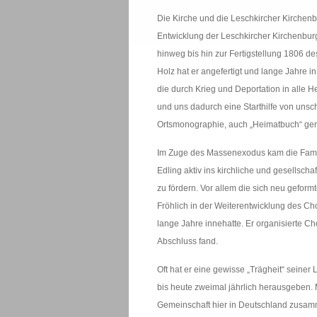
Die Kirche und die Leschkircher Kirchenb
Entwicklung der Leschkircher Kirchenburg
hinweg bis hin zur Fertigstellung 1806 
Holz hat er angefertigt und lange Jahre i
die durch Krieg und Deportation in alle 
und uns dadurch eine Starthilfe von uns
Ortsmonographie, auch „Heimatbuch“ genan
Im Zuge des Massenexodus kam die Familie
Edling aktiv ins kirchliche und gesellsc
zu fördern. Vor allem die sich neu geform
Fröhlich in der Weiterentwicklung des Ch
lange Jahre innehatte. Er organisierte C
Abschluss fand.
Oft hat er eine gewisse „Trägheit“ seiner
bis heute zweimal jährlich herausgeben. 
Gemeinschaft hier in Deutschland zusam