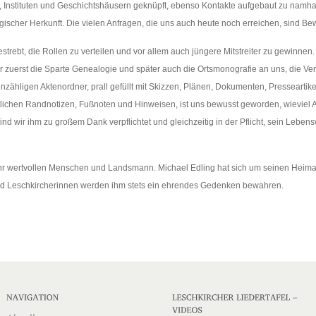
en, Instituten und Geschichtshäusern geknüpft, ebenso Kontakte aufgebaut zu namha
ischer Herkunft. Die vielen Anfragen, die uns auch heute noch erreichen, sind Bew
strebt, die Rollen zu verteilen und vor allem auch jüngere Mitstreiter zu gewinnen
 zuerst die Sparte Genealogie und später auch die Ortsmonografie an uns, die Ver
zähligen Aktenordner, prall gefüllt mit Skizzen, Plänen, Dokumenten, Presseartike
ftlichen Randnotizen, Fußnoten und Hinweisen, ist uns bewusst geworden, wieviel 
nd wir ihm zu großem Dank verpflichtet und gleichzeitig in der Pflicht, sein Lebe
sehr wertvollen Menschen und Landsmann. Michael Edling hat sich um seinen Heimat
nd Leschkircherinnen werden ihm stets ein ehrendes Gedenken bewahren.