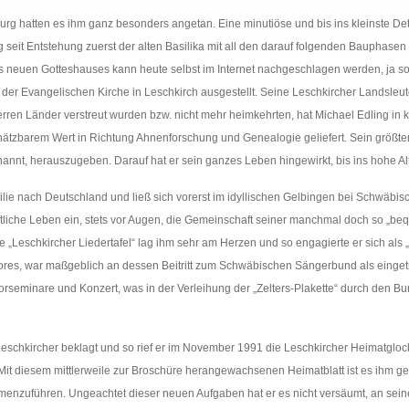
urg hatten es ihm ganz besonders angetan. Eine minutiöse und bis ins kleinste De
 seit Entstehung zuerst der alten Basilika mit all den darauf folgenden Bauphase
des neuen Gotteshauses kann heute selbst im Internet nachgeschlagen werden, ja
n der Evangelischen Kirche in Leschkirch ausgestellt. Seine Leschkircher Landsleut
Herren Länder verstreut wurden bzw. nicht mehr heimkehrten, hat Michael Edling in 
chätzbarem Wert in Richtung Ahnenforschung und Genealogie geliefert. Sein größte
nt, herauszugeben. Darauf hat er sein ganzes Leben hingewirkt, bis ins hohe Alt
 nach Deutschland und ließ sich vorerst im idyllischen Gelbingen bei Schwäbisch
haftliche Leben ein, stets vor Augen, die Gemeinschaft seiner manchmal doch so „b
te „Leschkircher Liedertafel“ lag ihm sehr am Herzen und so engagierte er sich als 
ores, war maßgeblich an dessen Beitritt zum Schwäbischen Sängerbund als eingetra
horseminare und Konzert, was in der Verleihung der „Zelters-Plakette“ durch den
 Leschkircher beklagt und so rief er im November 1991 die Leschkircher Heimatglock
Mit diesem mittlerweile zur Broschüre herangewachsenen Heimatblatt ist es ihm ge
menzuführen. Ungeachtet dieser neuen Aufgaben hat er es nicht versäumt, an se