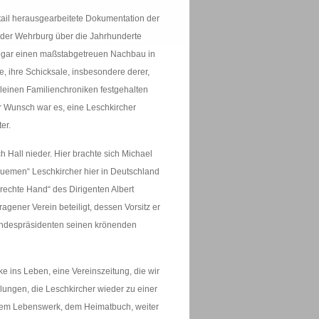
tail herausgearbeitete Dokumentation der
n der Wehrburg über die Jahrhunderte
 sogar einen maßstabgetreuen Nachbau in
e, ihre Schicksale, insbesondere derer,
kleinen Familienchroniken festgehalten
r Wunsch war es, eine Leschkircher
er.
 Hall nieder. Hier brachte sich Michael
equemen“ Leschkircher hier in Deutschland
„rechte Hand“ des Dirigenten Albert
gener Verein beteiligt, dessen Vorsitz er
 Bundespräsidenten seinen krönenden
e ins Leben, eine Vereinszeitung, die wir
lungen, die Leschkircher wieder zu einer
inem Lebenswerk, dem Heimatbuch, weiter