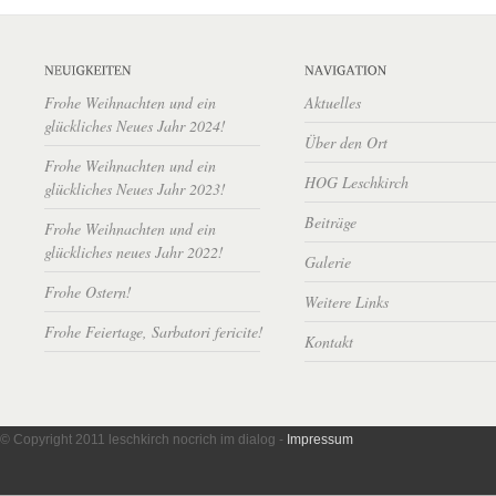
Frohe Weihnachten und ein
Aktuelles
glückliches Neues Jahr 2024!
Über den Ort
Frohe Weihnachten und ein
HOG Leschkirch
glückliches Neues Jahr 2023!
Beiträge
Frohe Weihnachten und ein
glückliches neues Jahr 2022!
Galerie
Frohe Ostern!
Weitere Links
Frohe Feiertage, Sarbatori fericite!
Kontakt
© Copyright 2011 leschkirch nocrich im dialog -
Impressum