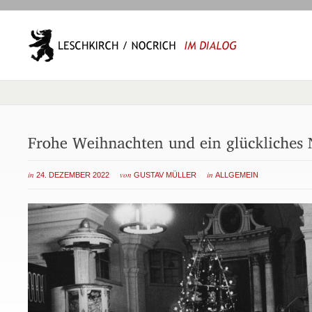
in
von
in
24. DEZEMBER 2022
GUSTAV MÜLLER
ALLGEMEIN