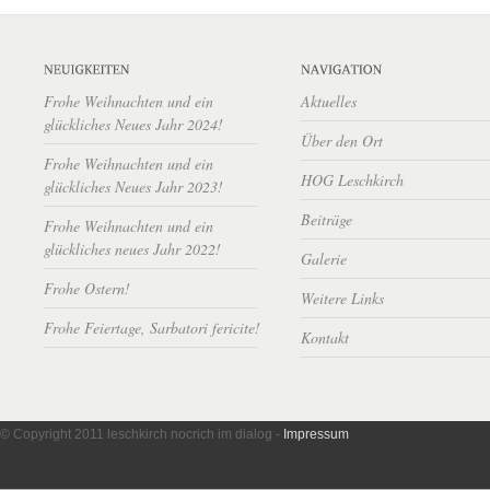
Frohe Weihnachten und ein
Aktuelles
glückliches Neues Jahr 2024!
Über den Ort
Frohe Weihnachten und ein
HOG Leschkirch
glückliches Neues Jahr 2023!
Beiträge
Frohe Weihnachten und ein
glückliches neues Jahr 2022!
Galerie
Frohe Ostern!
Weitere Links
Frohe Feiertage, Sarbatori fericite!
Kontakt
© Copyright 2011 leschkirch nocrich im dialog -
Impressum