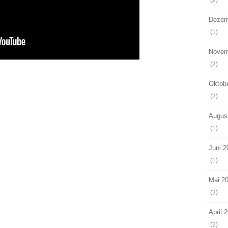
(2)
Dezem
(1)
Novem
(2)
Oktob
(2)
Augus
(1)
Juni 2
(1)
Mai 2
(2)
April 
(2)