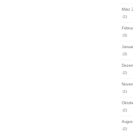
März 
(1)
Februa
(3)
Janua
(3)
Dezem
(2)
Novem
(1)
Oktob
(2)
Augus
(2)