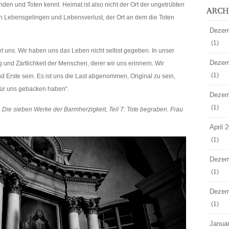
 und Toten kennt. Heimat ist also nicht der Ort der ungetrübten
an Lebensgelingen und Lebensverlust, der Ort an dem die Toten
Dezem
(1)
t uns. Wir haben uns das Leben nicht selbst gegeben. In unser
Dezem
g und Zärtlichkeit der Menschen, derer wir uns erinnern. Wir
(1)
Erste sein. Es ist uns die Last abgenommen, Original zu sein,
für uns gebacken haben“.
Dezem
(1)
e, Die sieben Werke der Barmherzigkeit, Teil 7: Tote begraben. Frau
April 
(1)
Dezem
(1)
Dezem
(1)
Janua