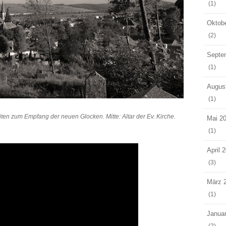
(1)
Oktob
(2)
Septe
(1)
Augus
(1)
iten zum Empfang der neuen Glocken. Mitte: Altar der Ev. Kirche.
Mai 2
(1)
April 
(3)
März 
(1)
Janua