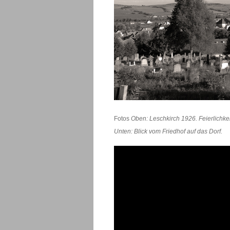
Fotos
Oben: Leschkirch 1926. Feierlichke
Unten: Blick vom Friedhof auf das Dorf.