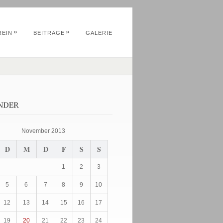
»
»
REIN
BEITRÄGE
GALERIE
November 2013
D
M
D
F
S
S
1
2
3
5
6
7
8
9
10
12
13
14
15
16
17
19
20
21
22
23
24