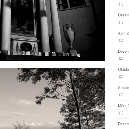
(1)
Dezem
(1)
April 
(1)
Dezem
(1)
Oktob
(1)
Septe
(1)
März 
(1)
Dezem