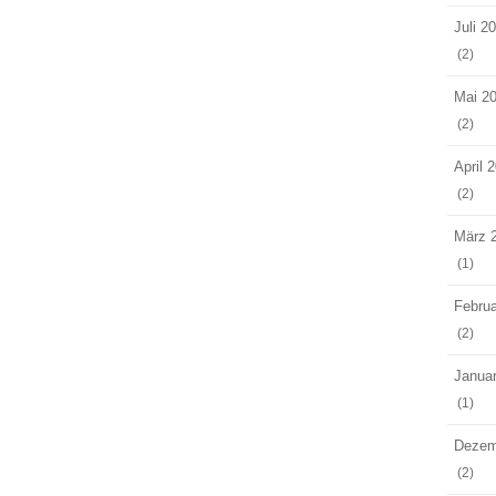
Juli 2
(2)
Mai 2
(2)
April 
(2)
März 
(1)
Februa
(2)
Janua
(1)
Dezem
(2)