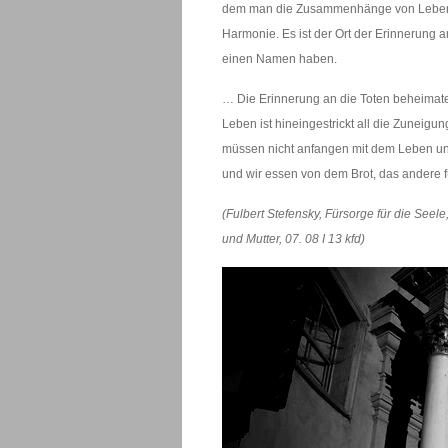
dem man die Zusammenhänge von Lebenden
Harmonie. Es ist der Ort der Erinnerung 
einen Namen haben.
… Die Erinnerung an die Toten beheimate
Leben ist hineingestrickt all die Zuneigun
müssen nicht anfangen mit dem Leben und 
und wir essen von dem Brot, das andere 
(Fulbert Stefensky, Fürsorge für die Seel
und Mutter, 07. 08 I 13 kfd)