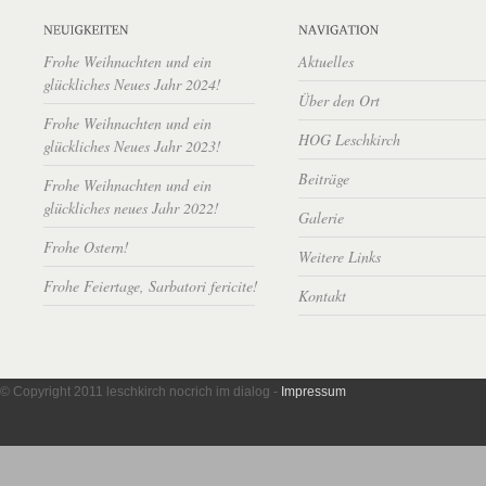
Frohe Weihnachten und ein
Aktuelles
glückliches Neues Jahr 2024!
Über den Ort
Frohe Weihnachten und ein
HOG Leschkirch
glückliches Neues Jahr 2023!
Beiträge
Frohe Weihnachten und ein
glückliches neues Jahr 2022!
Galerie
Frohe Ostern!
Weitere Links
Frohe Feiertage, Sarbatori fericite!
Kontakt
© Copyright 2011 leschkirch nocrich im dialog -
Impressum