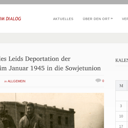
»
AKTUELLES
ÜBER DEN ORT
VE
in
0
ALLGEMEIN
M
3
10
17