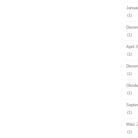
Janua
(1)
Dezem
(1)
April 
(1)
Dezem
(1)
Oktob
(1)
Septe
(1)
März 
(1)