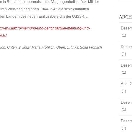
 in Rumänien) abermals in die Vergangenheit zurück. Mit der
iten Weltkrieg beginnen 1944-1945 die schicksalhaften
 den Ländern des neuen Einflussbereichs der UdSSR. …
Dezem
p://www.adz.ro/meinung-und-bericht/artikel-meinung-und-
(1)
eids/
Dezem
on. Unten, 2. links: Maria Fröhlich. Oben, 1. links: Sofia Fröhlich
(1)
Dezem
(1)
April 
(1)
Dezem
(1)
Dezem
(1)