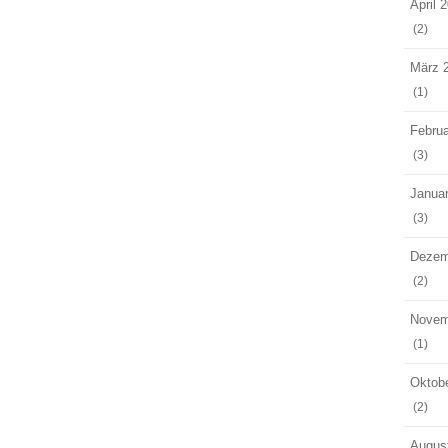
April 
(2)
März 
(1)
Februa
(3)
Janua
(3)
Dezem
(2)
Novem
(1)
Oktob
(2)
Augus