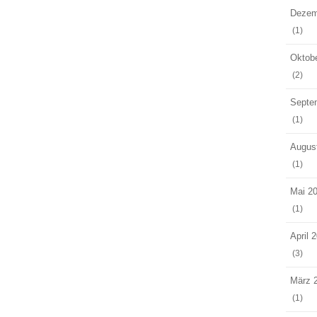
Dezem
(1)
Oktob
(2)
Septe
(1)
Augus
(1)
Mai 2
(1)
April 
(3)
März 
(1)