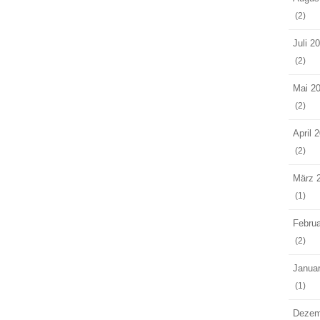
(2)
Juli 2
(2)
Mai 2
(2)
April 
(2)
März 
(1)
Februa
(2)
Janua
(1)
Dezem