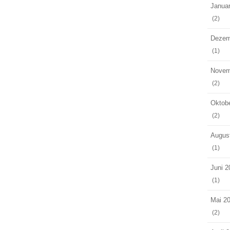
Janua
(2)
Dezem
(1)
Novem
(2)
Oktob
(2)
Augus
(1)
Juni 2
(1)
Mai 2
(2)