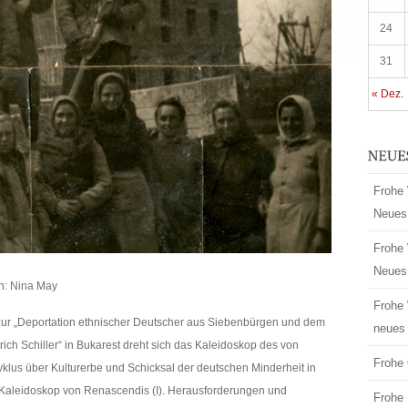
24
31
« Dez.
Frohe 
Neues
Frohe 
Neues
on: Nina May
Frohe 
 zur „Deportation ethnischer Deutscher aus Siebenbürgen und dem
neues 
ich Schiller“ in Bukarest dreht sich das Kaleidoskop des von
Frohe 
yklus über Kulturerbe und Schicksal der deutschen Minderheit in
Kaleidoskop von Renascendis (I). Herausforderungen und
Frohe 