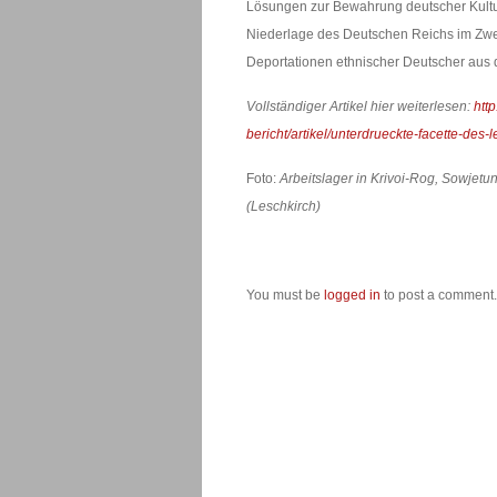
Lösungen zur Bewahrung deutscher Kultur
Niederlage des Deutschen Reichs im Zwe
Deportationen ethnischer Deutscher aus
Vollständiger Artikel hier weiterlesen:
htt
bericht/artikel/unterdrueckte-facette-des-l
Foto:
Arbeitslager in Krivoi-Rog, Sowjetuni
(Leschkirch)
You must be
logged in
to post a comment.