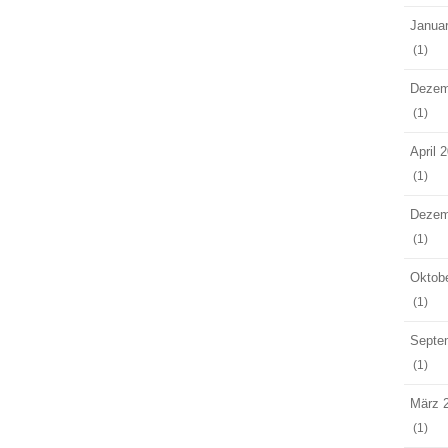
Janua
(1)
Dezem
(1)
April 
(1)
Dezem
(1)
Oktob
(1)
Septe
(1)
März 
(1)