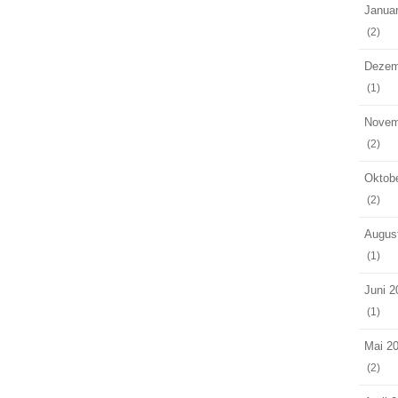
Janua
(2)
Dezem
(1)
Novem
(2)
Oktob
(2)
Augus
(1)
Juni 2
(1)
Mai 2
(2)