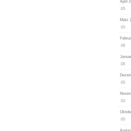
April 
(2)
März 
(1)
Februa
(3)
Janua
(3)
Dezem
(2)
Novem
(1)
Oktob
(2)
Augus