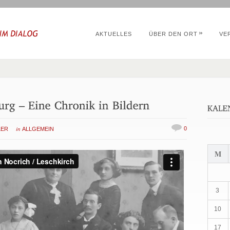
»
AKTUELLES
ÜBER DEN ORT
VE
in
0
LER
ALLGEMEIN
M
3
10
17