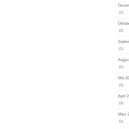
Dezem
(1)
Oktob
(2)
Septe
(1)
Augus
(1)
Mai 2
(1)
April 
(3)
März 
(1)