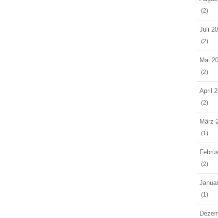
(2)
Juli 2
(2)
Mai 2
(2)
April 
(2)
März 
(1)
Februa
(2)
Janua
(1)
Dezem