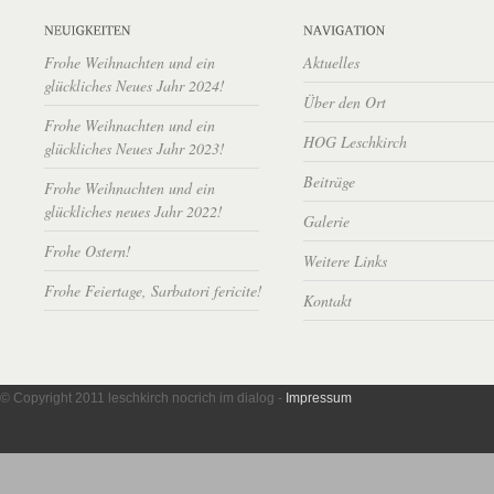
Frohe Weihnachten und ein
Aktuelles
glückliches Neues Jahr 2024!
Über den Ort
Frohe Weihnachten und ein
HOG Leschkirch
glückliches Neues Jahr 2023!
Beiträge
Frohe Weihnachten und ein
glückliches neues Jahr 2022!
Galerie
Frohe Ostern!
Weitere Links
Frohe Feiertage, Sarbatori fericite!
Kontakt
© Copyright 2011 leschkirch nocrich im dialog -
Impressum